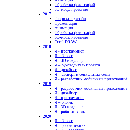
Анимация
Обработка фотографий
3D-моделирование
2017
Графика и дизайн
Презентация
Анимация
Обработка фотографий
3D-моделирование
Corel DRAW
2018
Я - программист
Я – блогер
Я - 3D моделлер
Я – руководитель проекта
Я - дизайнер
Я – эксперт в социальных сетях
Я - разработчик мобильных приложений
2019
Я - разработчик мобильных приложений
Я - дизайнер
Я - программист
Я – блогер
Я - 3D моделлер
Я - робототехник
2020
Я – блогер
Я – робототехник