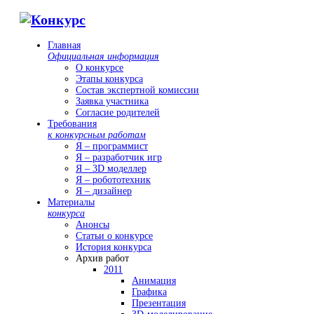
Главная
Официальная информация
О конкурсе
Этапы конкурса
Состав экспертной комиссии
Заявка участника
Согласие родителей
Требования
к конкурсным работам
Я – программист
Я – разработчик игр
Я – 3D моделлер
Я – робототехник
Я – дизайнер
Материалы
конкурса
Анонсы
Статьи о конкурсе
История конкурса
Архив работ
2011
Анимация
Графика
Презентация