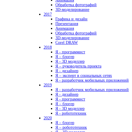
Анимация
Обработка фотографий
3D-моделирование
2017
Графика и дизайн
Презентация
Анимация
Обработка фотографий
3D-моделирование
Corel DRAW
2018
Я - программист
Я – блогер
Я - 3D моделлер
Я – руководитель проекта
Я - дизайнер
Я – эксперт в социальных сетях
Я - разработчик мобильных приложений
2019
Я - разработчик мобильных приложений
Я - дизайнер
Я - программист
Я – блогер
Я - 3D моделлер
Я - робототехник
2020
Я – блогер
Я – робототехник