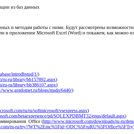
мации из баз данных
анных и методам работы с ними. Будут рассмотрены возможности
ли в приложении Microsoft Excel (Word) и покажем, как можно из
abase/introdbstud/1/
)
m/ru-ru/library/bb157892.aspx
)
m/ru-ru/library/bb386107.aspx
)
://www.gotdotnet.ru/blogs/msdn/6440/
)
rosoft.com/ru/ru/softmicrosoft/vsexpress.aspx
)
rosoft.com/betaexperience/pd/SQLEXPDBMT32/enus/default.aspx
)
раммирования Office (
http://www.microsoft.com/downloads/ru-ru/det
osoft.com/ru-ru/try/?WT%2Emc%5Fid=ODC%5FruRU%5FOffice%5FTry