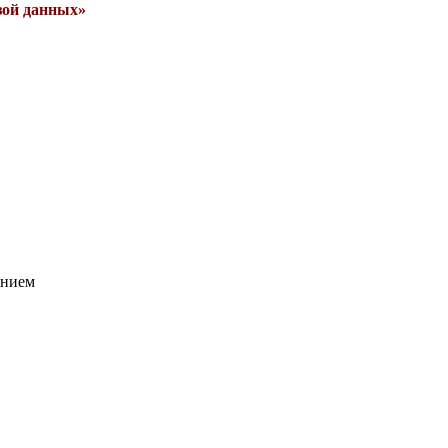
азой данных»
анием