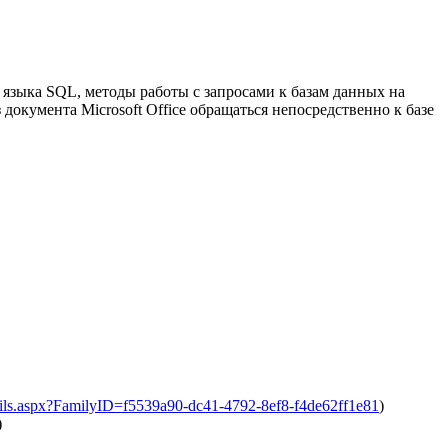
 языка SQL, методы работы с запросами к базам данных на
 документа Microsoft Office обращаться непосредственно к базе
ails.aspx?FamilyID=f5539a90-dc41-4792-8ef8-f4de62ff1e81
)
)