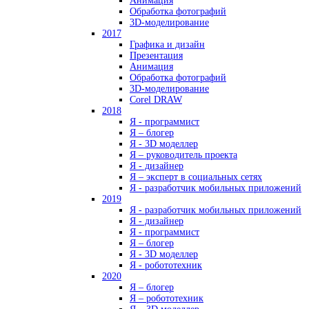
Анимация
Обработка фотографий
3D-моделирование
2017
Графика и дизайн
Презентация
Анимация
Обработка фотографий
3D-моделирование
Corel DRAW
2018
Я - программист
Я – блогер
Я - 3D моделлер
Я – руководитель проекта
Я - дизайнер
Я – эксперт в социальных сетях
Я - разработчик мобильных приложений
2019
Я - разработчик мобильных приложений
Я - дизайнер
Я - программист
Я – блогер
Я - 3D моделлер
Я - робототехник
2020
Я – блогер
Я – робототехник