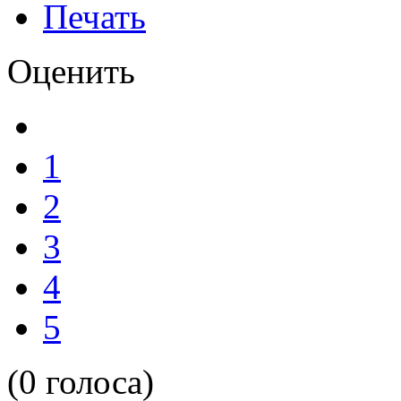
Печать
Оценить
1
2
3
4
5
(0 голоса)