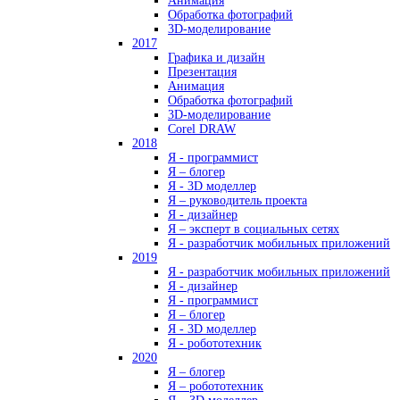
Анимация
Обработка фотографий
3D-моделирование
2017
Графика и дизайн
Презентация
Анимация
Обработка фотографий
3D-моделирование
Corel DRAW
2018
Я - программист
Я – блогер
Я - 3D моделлер
Я – руководитель проекта
Я - дизайнер
Я – эксперт в социальных сетях
Я - разработчик мобильных приложений
2019
Я - разработчик мобильных приложений
Я - дизайнер
Я - программист
Я – блогер
Я - 3D моделлер
Я - робототехник
2020
Я – блогер
Я – робототехник