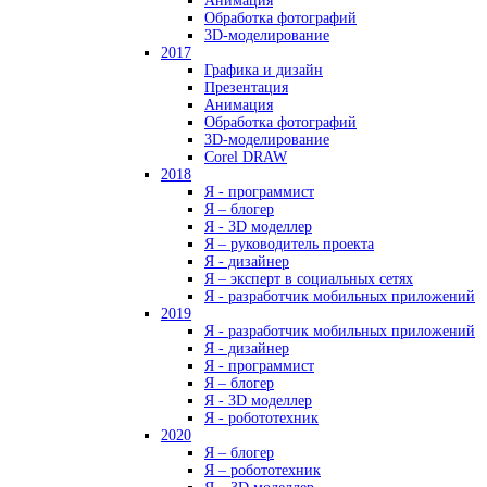
Анимация
Обработка фотографий
3D-моделирование
2017
Графика и дизайн
Презентация
Анимация
Обработка фотографий
3D-моделирование
Corel DRAW
2018
Я - программист
Я – блогер
Я - 3D моделлер
Я – руководитель проекта
Я - дизайнер
Я – эксперт в социальных сетях
Я - разработчик мобильных приложений
2019
Я - разработчик мобильных приложений
Я - дизайнер
Я - программист
Я – блогер
Я - 3D моделлер
Я - робототехник
2020
Я – блогер
Я – робототехник