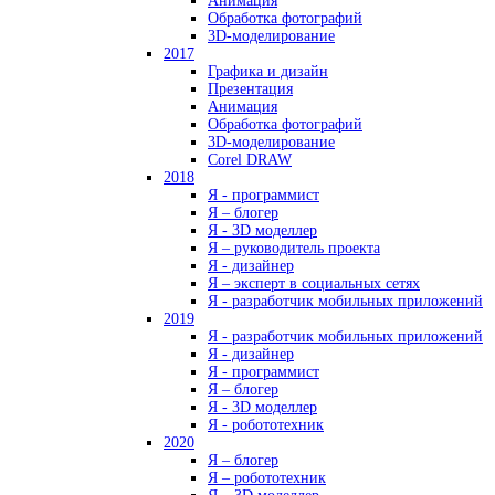
Анимация
Обработка фотографий
3D-моделирование
2017
Графика и дизайн
Презентация
Анимация
Обработка фотографий
3D-моделирование
Corel DRAW
2018
Я - программист
Я – блогер
Я - 3D моделлер
Я – руководитель проекта
Я - дизайнер
Я – эксперт в социальных сетях
Я - разработчик мобильных приложений
2019
Я - разработчик мобильных приложений
Я - дизайнер
Я - программист
Я – блогер
Я - 3D моделлер
Я - робототехник
2020
Я – блогер
Я – робототехник