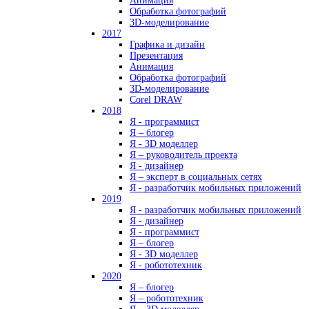
Анимация
Обработка фотографий
3D-моделирование
2017
Графика и дизайн
Презентация
Анимация
Обработка фотографий
3D-моделирование
Corel DRAW
2018
Я - программист
Я – блогер
Я - 3D моделлер
Я – руководитель проекта
Я - дизайнер
Я – эксперт в социальных сетях
Я - разработчик мобильных приложений
2019
Я - разработчик мобильных приложений
Я - дизайнер
Я - программист
Я – блогер
Я - 3D моделлер
Я - робототехник
2020
Я – блогер
Я – робототехник