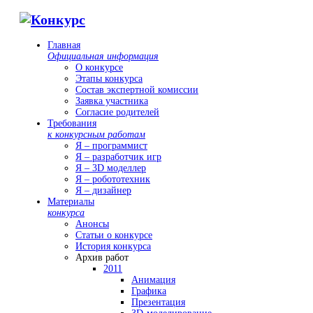
Главная
Официальная информация
О конкурсе
Этапы конкурса
Состав экспертной комиссии
Заявка участника
Согласие родителей
Требования
к конкурсным работам
Я – программист
Я – разработчик игр
Я – 3D моделлер
Я – робототехник
Я – дизайнер
Материалы
конкурса
Анонсы
Статьи о конкурсе
История конкурса
Архив работ
2011
Анимация
Графика
Презентация