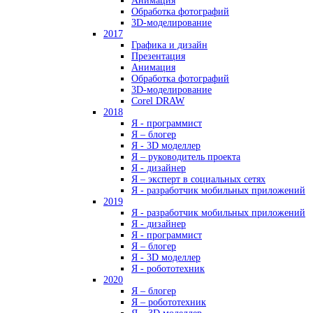
Анимация
Обработка фотографий
3D-моделирование
2017
Графика и дизайн
Презентация
Анимация
Обработка фотографий
3D-моделирование
Corel DRAW
2018
Я - программист
Я – блогер
Я - 3D моделлер
Я – руководитель проекта
Я - дизайнер
Я – эксперт в социальных сетях
Я - разработчик мобильных приложений
2019
Я - разработчик мобильных приложений
Я - дизайнер
Я - программист
Я – блогер
Я - 3D моделлер
Я - робототехник
2020
Я – блогер
Я – робототехник