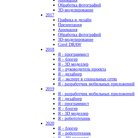
Анимация
Обработка фотографий
3D-моделирование
2017
Графика и дизайн
Презентация
Анимация
Обработка фотографий
3D-моделирование
Corel DRAW
2018
Я - программист
Я – блогер
Я - 3D моделлер
Я – руководитель проекта
Я - дизайнер
Я – эксперт в социальных сетях
Я - разработчик мобильных приложений
2019
Я - разработчик мобильных приложений
Я - дизайнер
Я - программист
Я – блогер
Я - 3D моделлер
Я - робототехник
2020
Я – блогер
Я – робототехник