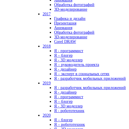
Анимация
Обработка фотографий
3D-моделирование
2017
Графика и дизайн
Презентация
Анимация
Обработка фотографий
3D-моделирование
Corel DRAW
2018
Я - программист
Я – блогер
Я - 3D моделлер
Я – руководитель проекта
Я - дизайнер
Я – эксперт в социальных сетях
Я - разработчик мобильных приложений
2019
Я - разработчик мобильных приложений
Я - дизайнер
Я - программист
Я – блогер
Я - 3D моделлер
Я - робототехник
2020
Я – блогер
Я – робототехник