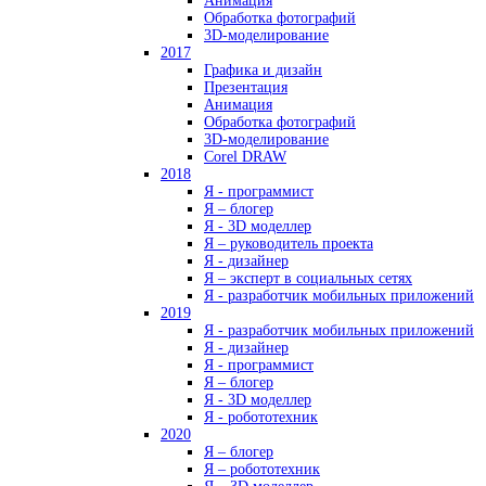
Анимация
Обработка фотографий
3D-моделирование
2017
Графика и дизайн
Презентация
Анимация
Обработка фотографий
3D-моделирование
Corel DRAW
2018
Я - программист
Я – блогер
Я - 3D моделлер
Я – руководитель проекта
Я - дизайнер
Я – эксперт в социальных сетях
Я - разработчик мобильных приложений
2019
Я - разработчик мобильных приложений
Я - дизайнер
Я - программист
Я – блогер
Я - 3D моделлер
Я - робототехник
2020
Я – блогер
Я – робототехник