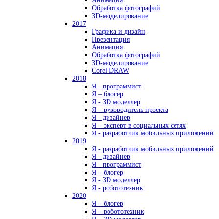
Анимация
Обработка фотографий
3D-моделирование
2017
Графика и дизайн
Презентация
Анимация
Обработка фотографий
3D-моделирование
Corel DRAW
2018
Я - программист
Я – блогер
Я - 3D моделлер
Я – руководитель проекта
Я - дизайнер
Я – эксперт в социальных сетях
Я - разработчик мобильных приложений
2019
Я - разработчик мобильных приложений
Я - дизайнер
Я - программист
Я – блогер
Я - 3D моделлер
Я - робототехник
2020
Я – блогер
Я – робототехник