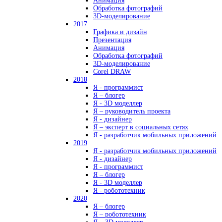
Анимация
Обработка фотографий
3D-моделирование
2017
Графика и дизайн
Презентация
Анимация
Обработка фотографий
3D-моделирование
Corel DRAW
2018
Я - программист
Я – блогер
Я - 3D моделлер
Я – руководитель проекта
Я - дизайнер
Я – эксперт в социальных сетях
Я - разработчик мобильных приложений
2019
Я - разработчик мобильных приложений
Я - дизайнер
Я - программист
Я – блогер
Я - 3D моделлер
Я - робототехник
2020
Я – блогер
Я – робототехник