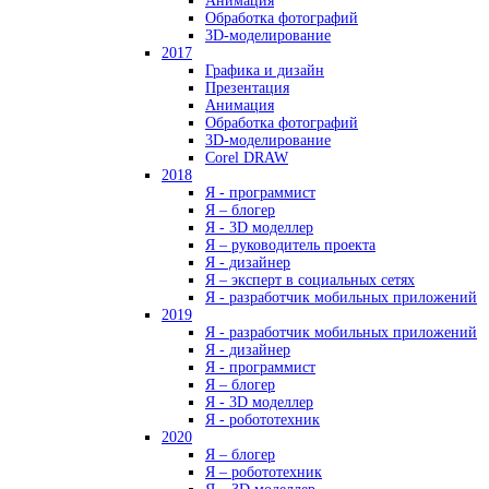
Анимация
Обработка фотографий
3D-моделирование
2017
Графика и дизайн
Презентация
Анимация
Обработка фотографий
3D-моделирование
Corel DRAW
2018
Я - программист
Я – блогер
Я - 3D моделлер
Я – руководитель проекта
Я - дизайнер
Я – эксперт в социальных сетях
Я - разработчик мобильных приложений
2019
Я - разработчик мобильных приложений
Я - дизайнер
Я - программист
Я – блогер
Я - 3D моделлер
Я - робототехник
2020
Я – блогер
Я – робототехник