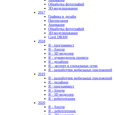
Анимация
Обработка фотографий
3D-моделирование
2017
Графика и дизайн
Презентация
Анимация
Обработка фотографий
3D-моделирование
Corel DRAW
2018
Я - программист
Я – блогер
Я - 3D моделлер
Я – руководитель проекта
Я - дизайнер
Я – эксперт в социальных сетях
Я - разработчик мобильных приложений
2019
Я - разработчик мобильных приложений
Я - дизайнер
Я - программист
Я – блогер
Я - 3D моделлер
Я - робототехник
2020
Я – блогер
Я – робототехник