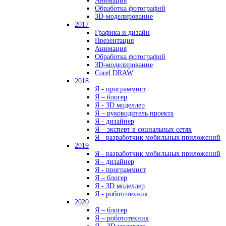
Анимация
Обработка фотографий
3D-моделирование
2017
Графика и дизайн
Презентация
Анимация
Обработка фотографий
3D-моделирование
Corel DRAW
2018
Я - программист
Я – блогер
Я - 3D моделлер
Я – руководитель проекта
Я - дизайнер
Я – эксперт в социальных сетях
Я - разработчик мобильных приложений
2019
Я - разработчик мобильных приложений
Я - дизайнер
Я - программист
Я – блогер
Я - 3D моделлер
Я - робототехник
2020
Я – блогер
Я – робототехник