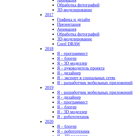
Анимация
Обработка фотографий
3D-моделирование
2017
Графика и дизайн
Презентация
Анимация
Обработка фотографий
3D-моделирование
Corel DRAW
2018
Я - программист
Я – блогер
Я - 3D моделлер
Я – руководитель проекта
Я - дизайнер
Я – эксперт в социальных сетях
Я - разработчик мобильных приложений
2019
Я - разработчик мобильных приложений
Я - дизайнер
Я - программист
Я – блогер
Я - 3D моделлер
Я - робототехник
2020
Я – блогер
Я – робототехник