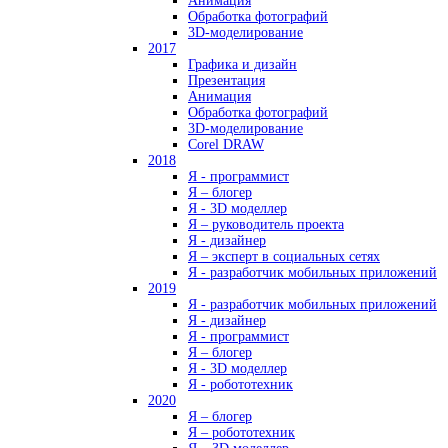
Анимация
Обработка фотографий
3D-моделирование
2017
Графика и дизайн
Презентация
Анимация
Обработка фотографий
3D-моделирование
Corel DRAW
2018
Я - программист
Я – блогер
Я - 3D моделлер
Я – руководитель проекта
Я - дизайнер
Я – эксперт в социальных сетях
Я - разработчик мобильных приложений
2019
Я - разработчик мобильных приложений
Я - дизайнер
Я - программист
Я – блогер
Я - 3D моделлер
Я - робототехник
2020
Я – блогер
Я – робототехник