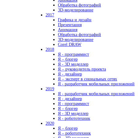
Анимация
Обработка фотографий
3D-моделирование
2017
Графика и дизайн
Презентация
Анимация
Обработка фотографий
3D-моделирование
Corel DRAW
2018
Я - программист
Я – блогер
Я - 3D моделлер
Я – руководитель проекта
Я - дизайнер
Я – эксперт в социальных сетях
Я - разработчик мобильных приложений
2019
Я - разработчик мобильных приложений
Я - дизайнер
Я - программист
Я – блогер
Я - 3D моделлер
Я - робототехник
2020
Я – блогер
Я – робототехник