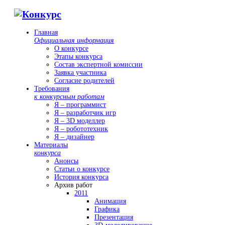
Главная
Официальная информация
О конкурсе
Этапы конкурса
Состав экспертной комиссии
Заявка участника
Согласие родителей
Требования
к конкурсным работам
Я – программист
Я – разработчик игр
Я – 3D моделлер
Я – робототехник
Я – дизайнер
Материалы
конкурса
Анонсы
Статьи о конкурсе
История конкурса
Архив работ
2011
Анимация
Графика
Презентация