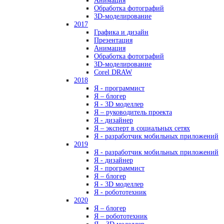
Анимация
Обработка фотографий
3D-моделирование
2017
Графика и дизайн
Презентация
Анимация
Обработка фотографий
3D-моделирование
Corel DRAW
2018
Я - программист
Я – блогер
Я - 3D моделлер
Я – руководитель проекта
Я - дизайнер
Я – эксперт в социальных сетях
Я - разработчик мобильных приложений
2019
Я - разработчик мобильных приложений
Я - дизайнер
Я - программист
Я – блогер
Я - 3D моделлер
Я - робототехник
2020
Я – блогер
Я – робототехник