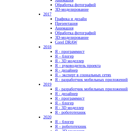
Анимация
Обработка фотографий
3D-моделирование
2017
Графика и дизайн
Презентация
Анимация
Обработка фотографий
3D-моделирование
Corel DRAW
2018
Я - программист
Я – блогер
Я - 3D моделлер
Я – руководитель проекта
Я - дизайнер
Я – эксперт в социальных сетях
Я - разработчик мобильных приложений
2019
Я - разработчик мобильных приложений
Я - дизайнер
Я - программист
Я – блогер
Я - 3D моделлер
Я - робототехник
2020
Я – блогер
Я – робототехник