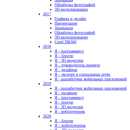
Анимация
Обработка фотографий
3D-моделирование
2017
Графика и дизайн
Презентация
Анимация
Обработка фотографий
3D-моделирование
Corel DRAW
2018
Я - программист
Я – блогер
Я - 3D моделлер
Я – руководитель проекта
Я - дизайнер
Я – эксперт в социальных сетях
Я - разработчик мобильных приложений
2019
Я - разработчик мобильных приложений
Я - дизайнер
Я - программист
Я – блогер
Я - 3D моделлер
Я - робототехник
2020
Я – блогер
Я – робототехник