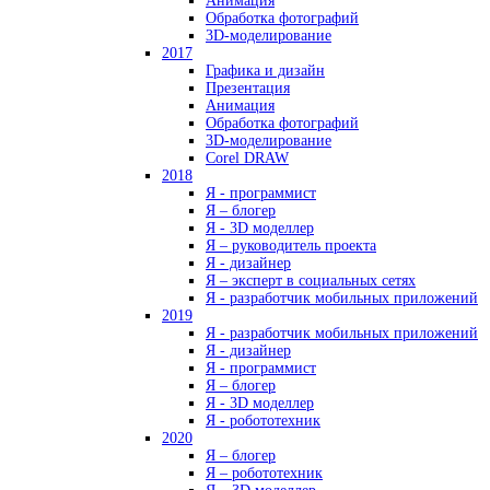
Анимация
Обработка фотографий
3D-моделирование
2017
Графика и дизайн
Презентация
Анимация
Обработка фотографий
3D-моделирование
Corel DRAW
2018
Я - программист
Я – блогер
Я - 3D моделлер
Я – руководитель проекта
Я - дизайнер
Я – эксперт в социальных сетях
Я - разработчик мобильных приложений
2019
Я - разработчик мобильных приложений
Я - дизайнер
Я - программист
Я – блогер
Я - 3D моделлер
Я - робототехник
2020
Я – блогер
Я – робототехник