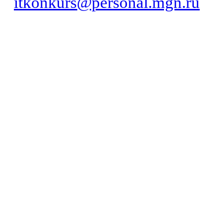
itkonkurs@personal.mgn.ru