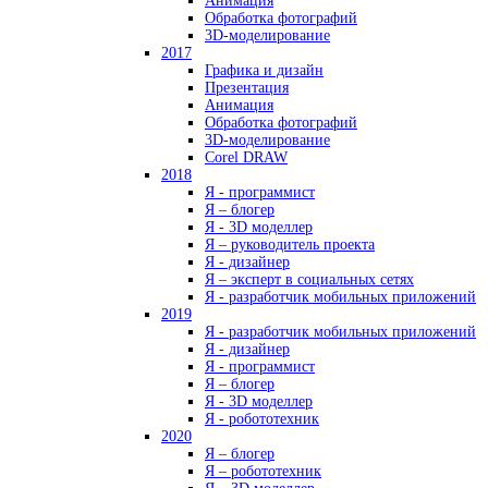
Анимация
Обработка фотографий
3D-моделирование
2017
Графика и дизайн
Презентация
Анимация
Обработка фотографий
3D-моделирование
Corel DRAW
2018
Я - программист
Я – блогер
Я - 3D моделлер
Я – руководитель проекта
Я - дизайнер
Я – эксперт в социальных сетях
Я - разработчик мобильных приложений
2019
Я - разработчик мобильных приложений
Я - дизайнер
Я - программист
Я – блогер
Я - 3D моделлер
Я - робототехник
2020
Я – блогер
Я – робототехник