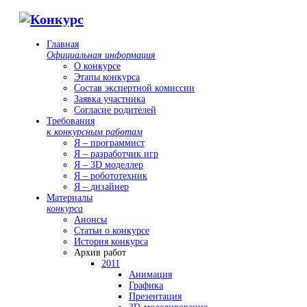
Главная
Официальная информация
О конкурсе
Этапы конкурса
Состав экспертной комиссии
Заявка участника
Согласие родителей
Требования
к конкурсным работам
Я – программист
Я – разработчик игр
Я – 3D моделлер
Я – робототехник
Я – дизайнер
Материалы
конкурса
Анонсы
Статьи о конкурсе
История конкурса
Архив работ
2011
Анимация
Графика
Презентация