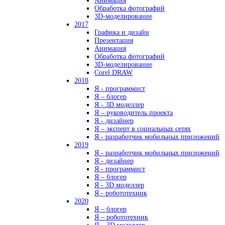
Анимация
Обработка фотографий
3D-моделирование
2017
Графика и дизайн
Презентация
Анимация
Обработка фотографий
3D-моделирование
Corel DRAW
2018
Я - программист
Я – блогер
Я - 3D моделлер
Я – руководитель проекта
Я - дизайнер
Я – эксперт в социальных сетях
Я - разработчик мобильных приложений
2019
Я - разработчик мобильных приложений
Я - дизайнер
Я - программист
Я – блогер
Я - 3D моделлер
Я - робототехник
2020
Я – блогер
Я – робототехник