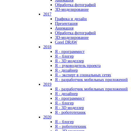
Анимация
Обработка фотографий
3D-моделирование
2017
Графика и дизайн
Презентация
Анимация
Обработка фотографий
3D-моделирование
Corel DRAW
2018
Я - программист
Я – блогер
Я - 3D моделлер
Я – руководитель проекта
Я - дизайнер
Я – эксперт в социальных сетях
Я - разработчик мобильных приложений
2019
Я - разработчик мобильных приложений
Я - дизайнер
Я - программист
Я – блогер
Я - 3D моделлер
Я - робототехник
2020
Я – блогер
Я – робототехник