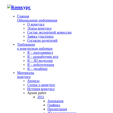
Главная
Официальная информация
О конкурсе
Этапы конкурса
Состав экспертной комиссии
Заявка участника
Согласие родителей
Требования
к конкурсным работам
Я – программист
Я – разработчик игр
Я – 3D моделлер
Я – робототехник
Я – дизайнер
Материалы
конкурса
Анонсы
Статьи о конкурсе
История конкурса
Архив работ
2011
Анимация
Графика
Презентация