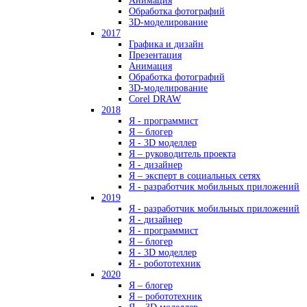
Анимация
Обработка фотографий
3D-моделирование
2017
Графика и дизайн
Презентация
Анимация
Обработка фотографий
3D-моделирование
Corel DRAW
2018
Я - программист
Я – блогер
Я - 3D моделлер
Я – руководитель проекта
Я - дизайнер
Я – эксперт в социальных сетях
Я - разработчик мобильных приложений
2019
Я - разработчик мобильных приложений
Я - дизайнер
Я - программист
Я – блогер
Я - 3D моделлер
Я - робототехник
2020
Я – блогер
Я – робототехник