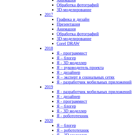
Анимация
Обработка фотографий
3D-моделирование
2017
Графика и дизайн
Презентация
Анимация
Обработка фотографий
3D-моделирование
Corel DRAW
2018
Я - программист
Я – блогер
Я - 3D моделлер
Я – руководитель проекта
Я - дизайнер
Я – эксперт в социальных сетях
Я - разработчик мобильных приложений
2019
Я - разработчик мобильных приложений
Я - дизайнер
Я - программист
Я – блогер
Я - 3D моделлер
Я - робототехник
2020
Я – блогер
Я – робототехник